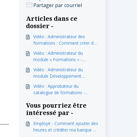
Partager par courriel
Articles dans ce
dossier -
Vidéo : Administrateur des
formations : Comment créer des
étiquettes pour les formations?
Vidéo : Administrateur du
module « Formations » -
Explications du module «
Vidéo : Administrateur du
Périodes de formation »
module Développement
professionnel - Comment créer
Vidéo : Approbateur du
un gabarit d'évaluation
catalogue de formations -
professionnelle?
Comment approuver ou
Vous pourriez être
modifier une formation pour
l'afficher au « Catalogue »?
intéressé par -
Employé - Comment ajouter des
heures et créditer ma banque de
temps?