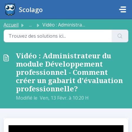
Passer au contenu principal
Scolago
Accueil
...
Vidéo : Administrateur du module Développement profession...
Vidéo : Administrateur du
module Développement
professionnel - Comment
créer un gabarit d'évaluation
professionnelle?
Modifié le Ven, 13 Févr. à 10:20 H