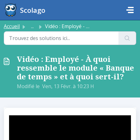
Passer au contenu principal
Scolago
Accueil
...
Vidéo : Employé - À quoi ressemble le module « Banque de ...
Vidéo : Employé - À quoi
ressemble le module « Banque
de temps » et à quoi sert-il?
Modifié le Ven, 13 Févr. à 10:23 H