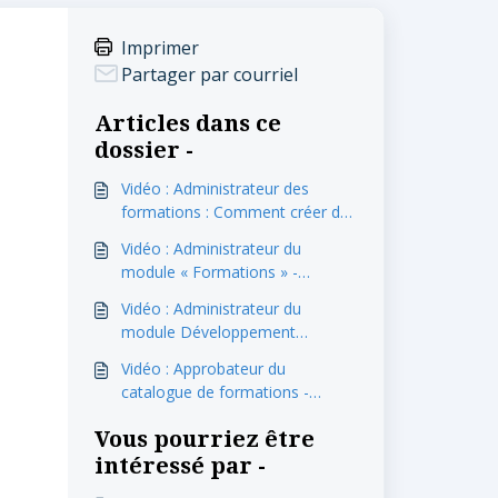
Imprimer
Partager par courriel
Articles dans ce
dossier -
Vidéo : Administrateur des
formations : Comment créer des
étiquettes pour les formations?
Vidéo : Administrateur du
module « Formations » -
Explications du module «
Vidéo : Administrateur du
Périodes de formation »
module Développement
professionnel - Comment créer
Vidéo : Approbateur du
un gabarit d'évaluation
catalogue de formations -
professionnelle?
Comment approuver ou
Vous pourriez être
modifier une formation pour
l'afficher au « Catalogue »?
intéressé par -