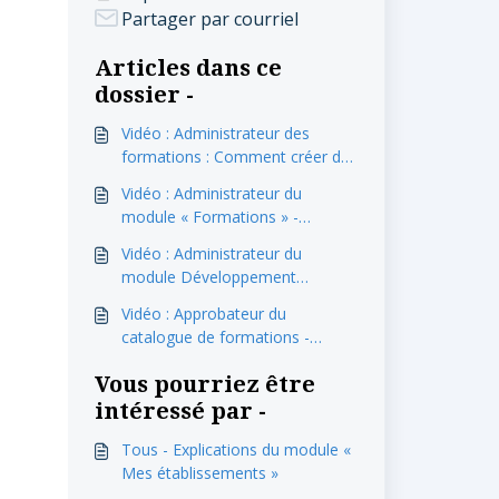
Partager par courriel
Articles dans ce
dossier -
Vidéo : Administrateur des
formations : Comment créer des
étiquettes pour les formations?
Vidéo : Administrateur du
module « Formations » -
Explications du module «
Vidéo : Administrateur du
Périodes de formation »
module Développement
professionnel - Comment créer
Vidéo : Approbateur du
un gabarit d'évaluation
catalogue de formations -
professionnelle?
Comment approuver ou
Vous pourriez être
modifier une formation pour
l'afficher au « Catalogue »?
intéressé par -
Tous - Explications du module «
Mes établissements »